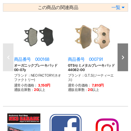
この商品の関連商品
一覧
商品番号 000168
商品番号 000791
商品
オーガニックブレーキパッド
GTSセミメタルブレーキパッド
GTS
00-07y
44082-00
4283
ブランド：NEO FACTORY(ネオ
ブランド：G.T.S(ジーティーエ
ブラン
ファクトリー)
ス)
ス)
通常小売価格：
3,150円
通常小売価格：
7,810円
通常
通販在庫数：
20
以上
通販在庫数：
20
以上
通販