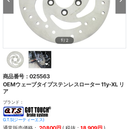
1
/
2
商品番号：025563
OEMウェーブタイプステンレスローター 11y-XL リ
ア
ブランド：
G.T.S(ジーティーエス)
通常販売価格：
20,800円
( 税抜：
18,909円
)