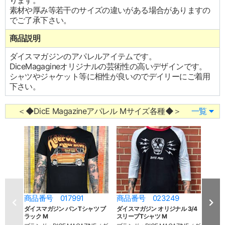
ります。
素材や厚み等若干のサイズの違いがある場合がありますの
でご了承下さい。
商品説明
ダイスマガジンのアパレルアイテムです。
DiceMagagineオリジナルの芸術性の高いデザインです。
シャツやジャケット等に相性が良いのでデイリーにご着用
下さい。
＜◆DicE Magazineアパレル Mサイズ各種◆＞
一覧
商品番号 017991
商品番号 023249
商品
ダイスマガジン バン Tシャツ ブ
ダイスマガジン オリジナル 3/4
ダイス
ラック M
スリーブTシャツ M
シャツ