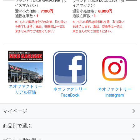
ブランド：DICE MAGAZINE（ダ
ブランド：DICE MAGAZINE（ダ
ブラン
イスマガジン）
イスマガジン）
イス
通常小売価格：
7,100円
通常小売価格：
8,800円
通常
通販在庫数：
1
通販在庫数：
1
通販
※こちらの商品は売切れ次第、取り扱い
※こちらの商品は売切れ次第、取り扱い
※こち
を終了します。返品、交換等は一切出
を終了します。返品、交換等は一切出
を終了
来ませんのでご注意ください。
来ませんのでご注意ください。
来ませ
ネオファクトリー
ネオファクトリー
ネオファクトリー
リアル店舗
FaceBook
Instagram
マイページ
商品別で選ぶ