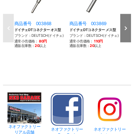
商品番号 003868
商品番号 003869
商品
ドイチェDTコネクター オス型
ドイチェDTコネクター メス型
AMP
ブランド：DEUTSCH(ドイチェ)
ブランド：DEUTSCH(ドイチェ)
ブラン
ファク
通常小売価格：
80円
通常小売価格：
110円
通販在庫数：
20
以上
通販在庫数：
20
以上
通常
通販
ネオファクトリー
ネオファクトリー
ネオファクトリー
リアル店舗