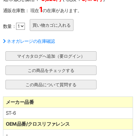
1
通販在庫数：
現在
の在庫があります。
数量：
ネオガレージの在庫確認
メーカー品番
ST-6
OEM品番/クロスリファレンス
-