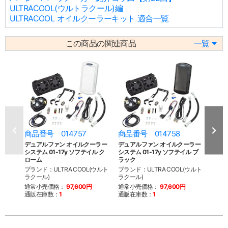
ULTRACOOL(ウルトラクール)編
ULTRACOOL オイルクーラーキット 適合一覧
この商品の関連商品
一覧
商品番号 014757
商品番号 014758
商品
デュアルファン オイルクーラー
デュアルファン オイルクーラー
デュ
システム 01-17y ソフテイル ク
システム 01-17y ソフテイル ブ
用 オ
ローム
ラック
ブラン
ブランド：ULTRA COOL(ウルト
ブランド：ULTRA COOL(ウルト
ラクー
ラクール)
ラクール)
通常
通常小売価格：
97,600円
通常小売価格：
97,600円
通販
通販在庫数：
1
通販在庫数：
1