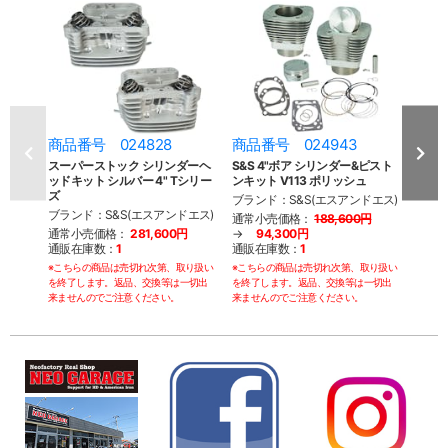
商品番号 024828
商品番号 024943
商品
スーパーストック シリンダーヘ
S&S 4"ボア シリンダー&ピスト
S&S 
ッドキット シルバー 4" Tシリー
ンキット V113 ポリッシュ
S&S
ズ
ブランド：S&S(エスアンドエス)
ブラン
ブランド：S&S(エスアンドエス)
通常小売価格：
188,600円
通常
通常小売価格：
281,600円
→
94,300円
通販
通販在庫数：
1
通販在庫数：
1
※こち
※こちらの商品は売切れ次第、取り扱い
※こちらの商品は売切れ次第、取り扱い
を終了
を終了します。返品、交換等は一切出
を終了します。返品、交換等は一切出
来ませ
来ませんのでご注意ください。
来ませんのでご注意ください。