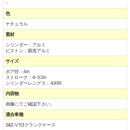
-
色
ナチュラル
素材
シリンダー：アルミ
ピストン：鍛造アルミ
サイズ
ボア径：4in
ストローク：4-1/2in
シリンダーレングス：4.995
内容物
画像にてご確認下さい。
適合車種
S&S V113クランクケース