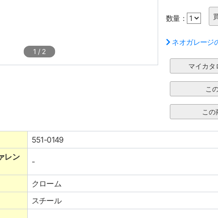
数量：
ネオガレージ
1
/
2
551-0149
ァレン
-
クローム
スチール