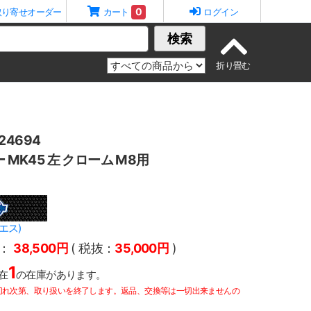
0
取り寄せオーダー
カート
ログイン
検索
4694
ー MK45 左 クローム M8用
エス)
：
38,500円
( 税抜：
35,000円
)
1
在
の在庫があります。
切れ次第、取り扱いを終了します。返品、交換等は一切出来ませんの