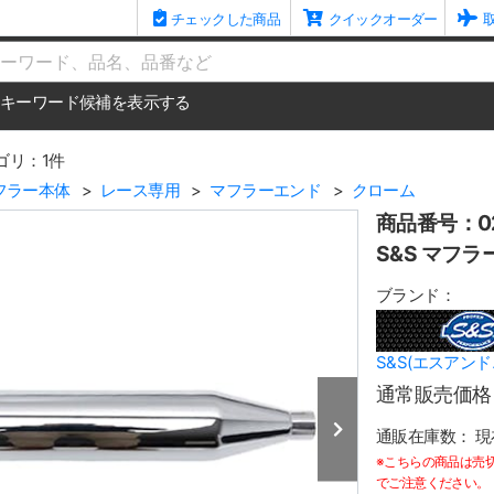
チェックした商品
クイックオーダー
me
キーワード候補を表示する
ゴリ：1件
フラー本体
レース専用
マフラーエンド
クローム
商品番号：02
S&S マフラ
ブランド：
S&S(エスアンド
通常販売価格
通販在庫数：
現
※こちらの商品は売
でご注意ください。