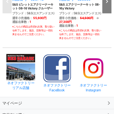
S&S ビレットエアクリーナーキ
S&S エアクリーナーキット 08-
S&S
ット 08-16 Victory クルーザー
16y Victory
03-07
ブランド：S&S(エスアンドエス)
ブランド：S&S(エスアンドエス)
ブラン
通常小売価格：
55,600円
通常小売価格：
54,500円
→
通常
通販在庫数：
1
27,300円
通販
通販在庫数：
1
※こちらの商品は売切れ次第、取り扱い
※こち
を終了します。返品、交換等は一切出
※こちらの商品は売切れ次第、取り扱い
を終了
来ませんのでご注意ください。
を終了します。返品、交換等は一切出
来ませ
来ませんのでご注意ください。
ネオファクトリー
ネオファクトリー
ネオファクトリー
リアル店舗
FaceBook
Instagram
マイページ