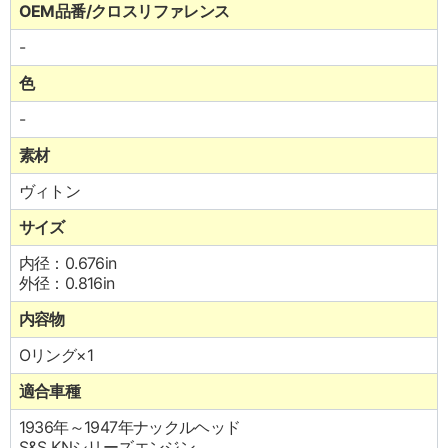
OEM品番/クロスリファレンス
-
色
-
素材
ヴィトン
サイズ
内径：0.676in
外径：0.816in
内容物
Oリング×1
適合車種
1936年～1947年ナックルヘッド
S&S KNシリーズエンジン