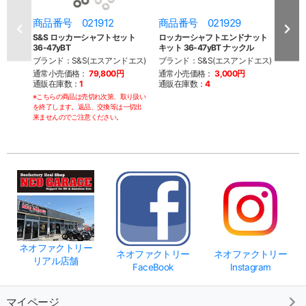
商品番号 021912
商品番号 021929
商品
S&S ロッカーシャフトセット
ロッカーシャフトエンドナット
S&S
36-47yBT
キット 36-47yBT ナックル
カーア
BT
ブランド：S&S(エスアンドエス)
ブランド：S&S(エスアンドエス)
ブラン
通常小売価格：
79,800円
通常小売価格：
3,000円
通販在庫数：
1
通販在庫数：
4
通常
通販
※こちらの商品は売切れ次第、取り扱い
を終了します。返品、交換等は一切出
※こち
来ませんのでご注意ください。
を終了
来ませ
ネオファクトリー
ネオファクトリー
ネオファクトリー
リアル店舗
FaceBook
Instagram
マイページ