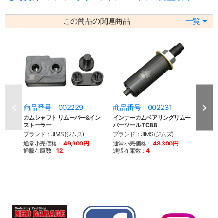
この商品の関連商品
一覧
商品番号 002229
商品番号 002231
商品
カムシャフト リムーバー&イン
インナーカムベアリングリムー
カム
ストーラー
バーツール TC88
ブラン
ブランド：JIMS(ジムズ)
ブランド：JIMS(ジムズ)
通常
通常小売価格：
49,900円
通常小売価格：
48,300円
通販
通販在庫数：
12
通販在庫数：
4