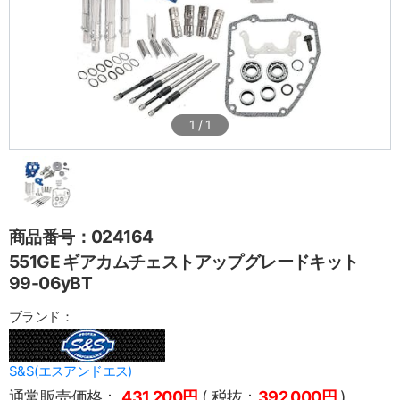
1
/
1
商品番号：024164
551GE ギアカムチェストアップグレードキット
99-06yBT
ブランド：
S&S(エスアンドエス)
通常販売価格：
431,200円
( 税抜：
392,000円
)