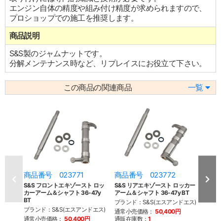
エンジン自体の精度や組み付け精度が求められますので、
プロショップでの施工を推奨します。
商品説明
S&S製のジャムナットです。
分解メンテナンス時など、リプレイスにお役立て下さい。
この商品の関連商品
一覧
商品番号 023771
商品番号 023772
商品
S&S フロントエキゾースト ロッ
S&S リアエキゾースト ロッカー
S&S
カーアーム＆シャフト 36-47y
アーム＆シャフト 36-47y BT
ング 3
BT
ブランド：S&S(エスアンドエス)
ブラン
ブランド：S&S(エスアンドエス)
通常小売価格：
50,400円
通常
通常小売価格：
50,400円
通販在庫数：
1
通販