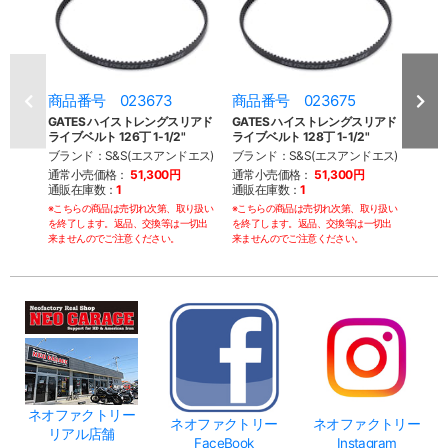
商品番号 023673
商品番号 023675
商品
GATES ハイストレングスリアド
GATES ハイストレングスリアド
GAT
ライブベルト 126丁 1-1/2"
ライブベルト 128丁 1-1/2"
ライブベ
ブランド：S&S(エスアンドエス)
ブランド：S&S(エスアンドエス)
ブラン
通常小売価格：
51,300円
通常小売価格：
51,300円
通常
通販在庫数：
1
通販在庫数：
1
通販
※こちらの商品は売切れ次第、取り扱い
※こちらの商品は売切れ次第、取り扱い
※こち
を終了します。返品、交換等は一切出
を終了します。返品、交換等は一切出
を終了
来ませんのでご注意ください。
来ませんのでご注意ください。
来ませ
ネオファクトリー
ネオファクトリー
ネオファクトリー
リアル店舗
FaceBook
Instagram