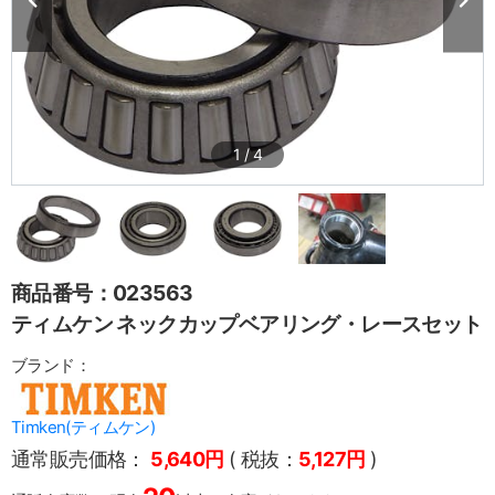
1
/
4
商品番号：023563
ティムケン ネックカップベアリング・レースセット
ブランド：
Timken(ティムケン)
通常販売価格：
5,640円
( 税抜：
5,127円
)