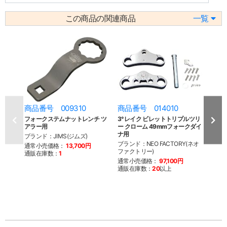
この商品の関連商品
一覧
商品番号 009310
商品番号 014010
商品
フォークステムナットレンチ ツ
3°レイク ビレットトリプルツリ
3°レ
アラー用
ー クローム 49mmフォークダイ
ー ポ
ナ用
イナ
ブランド：JIMS(ジムズ)
ブランド：NEO FACTORY(ネオ
ブラン
通常小売価格：
13,700円
ファクトリー)
ファク
通販在庫数：
1
通常小売価格：
97,100円
通常
通販在庫数：
20
以上
通販