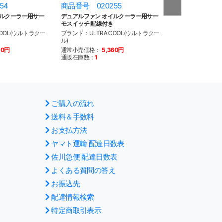
54
商品番号 020255
商品番号 020
イルクーラー用サー
デュアルファン オイルクーラー用サー
デュアルファン 
モスイッチ 配線付き
ンユニット
COOL(ウルトラクー
ブランド：ULTRA COOL(ウルトラクー
ブランド：ULTRA
ル)
ル)
20円
通常小売価格：
5,360円
通常小売価格：
1
通販在庫数：
1
通販在庫数：
2
ご購入の流れ
送料＆手数料
お支払方法
ヤマト運輸 配達日数表
佐川急便 配達日数表
よくある質問の答え
お振込先
配達情報検索
特定商取引表示