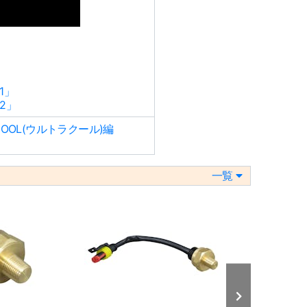
1」
2」
OOL(ウルトラクール)編
一覧