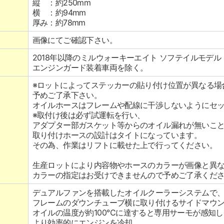
縦 ：約250mm
横 ：約94mm
厚み：約78mm
画像にてご確認下さい。
2018年以降のミルウォーキーエイト ソフテイルモデル
エンジンガード装着車両を除く。
※ロットによってステッカーの貼り付け位置が異なる場
予めご了承下さい。
オイルホースはフレームや配線に干渉しないようにセ
※取付け後は必ず試運転を行い、
アダプター部ガスケット等からのオイル漏れが無いこ
取り付けホースの設計はタイトになっています。
その為、作業はリフトに載せた上で行ってください。
生産ロットにより内容物やホースのカラーが画像と異
カラーの指定はお受けできませんので予めご了承くだ
デュアルファンを搭載したオイルクーラーシステムで
フレームのダウンチューブ横に取り付けるサイドマウ
オイルの温度が約100℃に達すると専用サーモが感知
より効率的にエンジンを冷却。