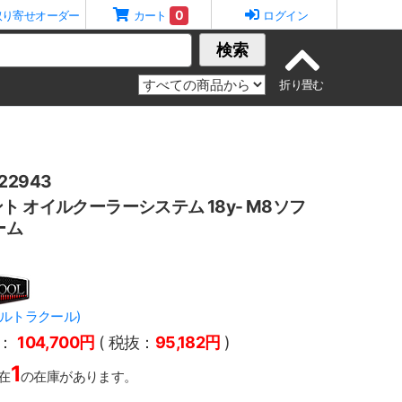
0
取り寄せオーダー
カート
ログイン
検索
2943
ト オイルクーラーシステム 18y- M8ソフ
ーム
(ウルトラクール)
：
104,700円
( 税抜：
95,182円
)
1
在
の在庫があります。