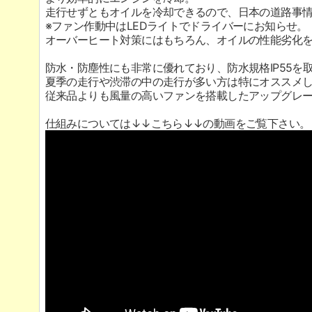
走行せずともオイルを冷却できるので、日本の道路事
※ファン作動中はLEDライトでドライバーにお知らせ。
オーバーヒート対策にはもちろん、オイルの性能劣化
防水・防塵性にも非常に優れており、防水規格IP55を
夏季の走行や渋滞の中の走行が多い方は特にオススメ
従来品よりも風量の高いファンを搭載したアップグレ
仕組みについては↓↓こちら↓↓の動画をご覧下さい。