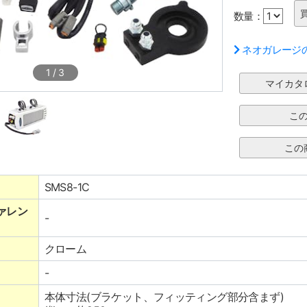
数量：
ネオガレージ
1
/
3
SMS8-1C
ァレン
-
クローム
-
本体寸法(ブラケット、フィッティング部分含まず)