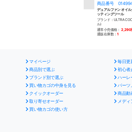
商品番号 01499
デュアルファン オイル
ッティングツール
ブランド：ULTRA CO
ル)
通常小売価格：
2,29
通販在庫数：
1
マイページ
毎日更
商品別で選ぶ
初心者
ブランド別で選ぶ
ハーレ
買い物カゴの中身を見る
パーツ
クイックオーダー
商品動
取り寄せオーダー
メディ
買い物カゴの使い方