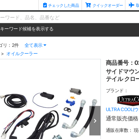
チェックした商品
クイックオーダー
me
キーワード候補を表示する
ゴリ：2件
全て表示
オイルクーラー
商品番号：02
サイドマウン
テイル クロ
ブランド：
ULTRA COOL
通常販売価格
通販在庫数：
現