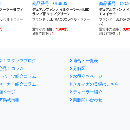
4
商品番号 016805
商品番号 0202
クーラー用 フィ
デュアルファン オイルクーラー用 LED
デュアルファン オ
ランプ 旧タイプ グリーン
モスイッチ
OL(ウルトラクー
ブランド：ULTRA COOL(ウルトラクー
ブランド：ULTRA 
ル)
ル)
0円
通常小売価格：
1,980円
通常小売価格：
3,8
通販在庫数：
1
通販在庫数：
1
新！スタッフブログ
適合・一覧表
必見！コラム
分解図
ーパーツ紹介コラム
お役立ちページ
メーカー紹介コラム
メルマガの登録はこちら
画ページ
ディーラー紹介
ア掲載情報
業販問い合わせ