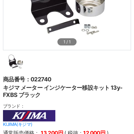
1
/
1
商品番号：022740
キジマ メーター インジケーター移設キット 13y-
FXBS ブラック
ブランド：
KIJIMA(キジマ)
通常販売価格：
13,200円
( 税抜：
12,000円
)