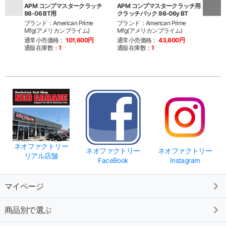
APM コンプマスタークラッチ
APM コンプマスタークラッチ用
APM
98-06 BT用
クラッチパック 98-06y BT
ンプ
ブランド：American Prime
ブランド：American Prime
ブランド
Mfg(アメリカンプライム)
Mfg(アメリカンプライム)
Mfg
通常小売価格：
101,600円
通常小売価格：
43,800円
通常
通販在庫数：
1
通販在庫数：
1
通販
ネオファクトリー
ネオファクトリー
ネオファクトリー
リアル店舗
FaceBook
Instagram
マイページ
商品別で選ぶ