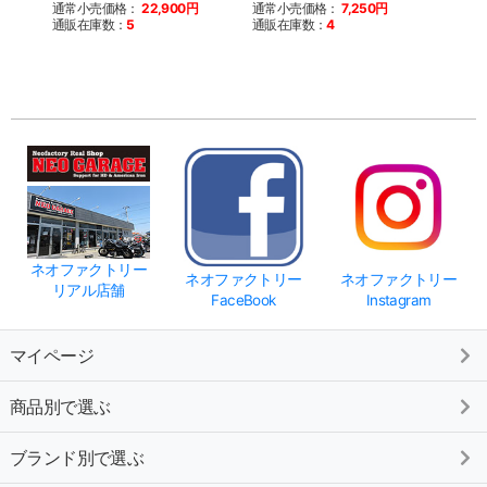
通常小売価格：
22,900円
通常小売価格：
7,250円
通常
通販在庫数：
5
通販在庫数：
4
通販
※こち
を終了
来ませ
ネオファクトリー
ネオファクトリー
ネオファクトリー
リアル店舗
FaceBook
Instagram
マイページ
商品別で選ぶ
ブランド別で選ぶ