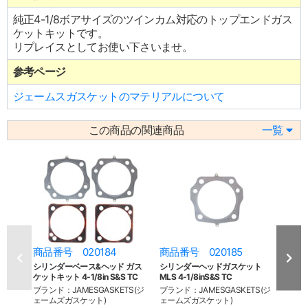
純正4-1/8ボアサイズのツインカム対応のトップエンドガス
ケットキットです。
リプレイスとしてお使い下さいませ。
参考ページ
ジェームスガスケットのマテリアルについて
この商品の関連商品
一覧
商品番号 020184
商品番号 020185
商品
シリンダーベース&ヘッド ガス
シリンダーヘッドガスケット
シリン
ケットキット 4-1/8in S&S TC
MLS 4-1/8inS&S TC
1/8in
ブランド：JAMESGASKETS(ジ
ブランド：JAMESGASKETS(ジ
ブラン
ェームズガスケット)
ェームズガスケット)
ェーム