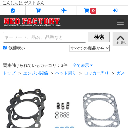
こんにちは ゲストさん
0
Name
検索
候補表示
関連付けられているカテゴリ：3件
全て表示
トップ
エンジン関係
ヘッド周り
ロッカー周り
ガスケ