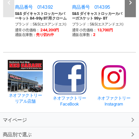
商品番号 014392
商品番号 014395
商品
S&S ダイキャストロッカーカバ
S&S ダイキャストロッカーカバ
クイ
ーキット 84-99y BT用 クローム
ーガスケット 99y- BT
シュ
99-1
ブランド：S&S(エスアンドエス)
ブランド：S&S(エスアンドエス)
ブラン
通常小売価格：
244,200円
通常小売価格：
13,700円
通販在庫数：
売り切れ中
通販在庫数：
2
通常
通販
ネオファクトリー
ネオファクトリー
ネオファクトリー
リアル店舗
FaceBook
Instagram
マイページ
商品別で選ぶ