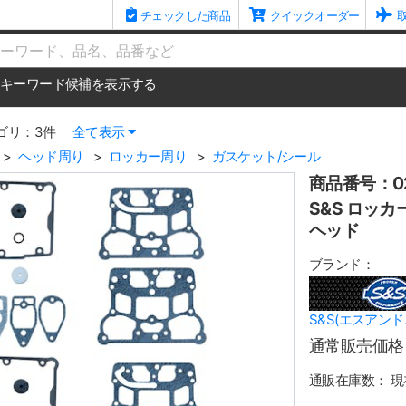
チェックした商品
クイックオーダー
me
キーワード候補を表示する
ゴリ：3件
全て表示
ヘッド周り
ロッカー周り
ガスケット/シール
商品番号：02
S&S ロッカ
ヘッド
ブランド：
S&S(エスアンド
通常販売価格
通販在庫数：
現