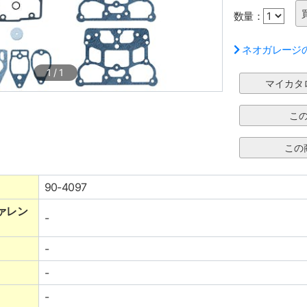
数量：
ネオガレージ
1
/
1
90-4097
ァレン
-
-
-
-