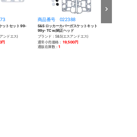
73
商品番号 022388
商品番号 022
ットセット 99-
S&S ロッカーカバーガスケットキット
S&S トップエンド
99y- TC w/純正ヘッド
99y- TC
スアンドエス)
ブランド：S&S(エスアンドエス)
ブランド：S&S(
10円
通常小売価格：
19,500円
通常小売価格：
2
通販在庫数：
1
通販在庫数：
1