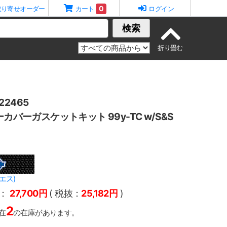
0
取り寄せオーダー
カート
ログイン
検索
2465
ーカバーガスケットキット 99y-TC w/S&S
エス)
：
27,700円
( 税抜：
25,182円
)
2
在
の在庫があります。