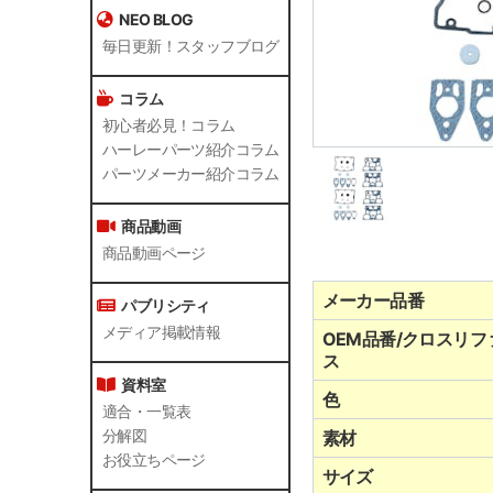
NEO BLOG
毎日更新！スタッフブログ
コラム
初心者必見！コラム
ハーレーパーツ紹介コラム
パーツメーカー紹介コラム
商品動画
商品動画ページ
メーカー品番
パブリシティ
メディア掲載情報
OEM品番/クロスリフ
ス
資料室
色
適合・一覧表
分解図
素材
お役立ちページ
サイズ