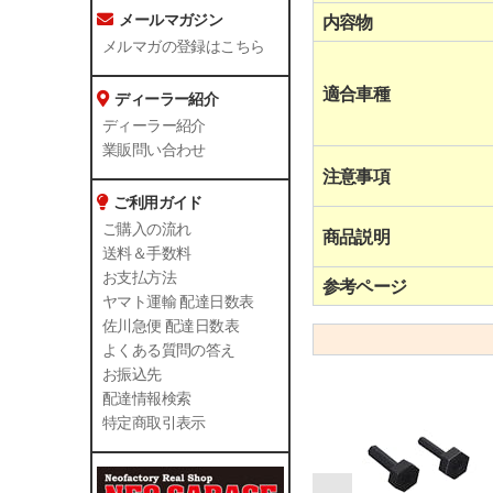
メールマガジン
内容物
メルマガの登録はこちら
適合車種
ディーラー紹介
ディーラー紹介
業販問い合わせ
注意事項
ご利用ガイド
ご購入の流れ
商品説明
送料＆手数料
お支払方法
参考ページ
ヤマト運輸 配達日数表
佐川急便 配達日数表
よくある質問の答え
お振込先
配達情報検索
特定商取引表示