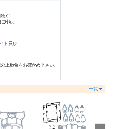
除く)
正に対応。
サイト
及び
認の上適合をお確かめ下さい。
一覧