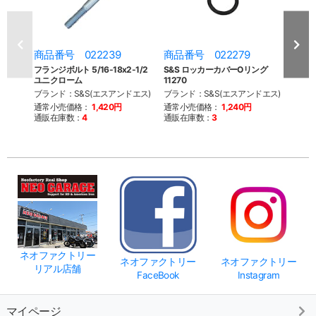
商品番号 022239
商品番号 022279
商品
フランジボルト 5/16-18x2-1/2
S&S ロッカーカバーOリング
S&S
ユニクローム
11270
ーOリン
ブランド：S&S(エスアンドエス)
ブランド：S&S(エスアンドエス)
ブラン
通常小売価格：
1,420円
通常小売価格：
1,240円
通常
通販在庫数：
4
通販在庫数：
3
通販
ネオファクトリー
ネオファクトリー
ネオファクトリー
リアル店舗
FaceBook
Instagram
マイページ