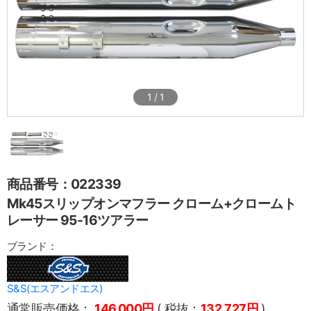
1
/
1
商品番号：022339
Mk45スリップオンマフラー クローム+クロームト
レーサー 95-16ツアラー
ブランド：
S&S(エスアンドエス)
通常販売価格：
146,000円
( 税抜：
132,727円
)