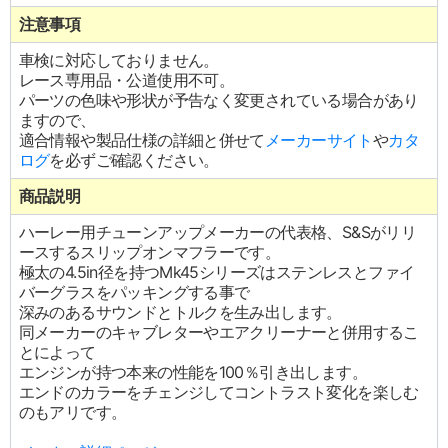
注意事項
車検に対応しておりません。
レース専用品・公道使用不可。
パーツの色味や形状が予告なく変更されている場合があり
ますので、
適合情報や製品仕様の詳細と併せて
メーカーサイト
や
カタ
ログ
を必ずご確認ください。
商品説明
ハーレー用チューンアップメーカーの代表格、S&Sがリリ
ースするスリップオンマフラーです。
極太の4.5in径を持つMk45シリーズはステンレスとファイ
バーグラスをパッキングする事で
深みのあるサウンドとトルクを生み出します。
同メーカーのキャブレターやエアクリーナーと併用するこ
とによって
エンジンが持つ本来の性能を100％引き出します。
エンドのカラーをチェンジしてコントラスト変化を楽しむ
のもアリです。