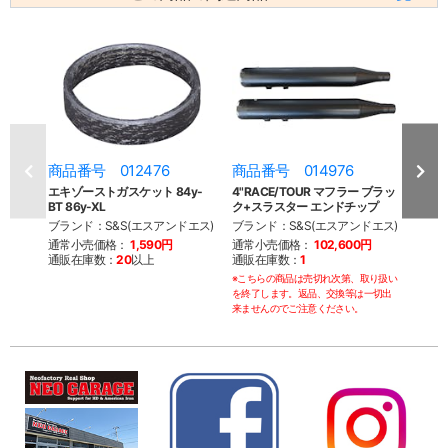
商品番号 012476
商品番号 014976
商品
エキゾーストガスケット 84y-
4"RACE/TOUR マフラー ブラッ
S&S
BT 86y-XL
ク+スラスター エンドチップ
プ 0
ブランド：S&S(エスアンドエス)
ブランド：S&S(エスアンドエス)
ブラン
通常小売価格：
1,590円
通常小売価格：
102,600円
通常
通販在庫数：
20
以上
通販在庫数：
1
通販
※こちらの商品は売切れ次第、取り扱い
を終了します。返品、交換等は一切出
来ませんのでご注意ください。