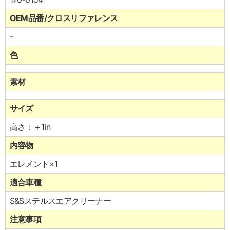
OEM品番/クロスリファレンス
-
色
素材
サイズ
高さ：＋1in
内容物
エレメント×1
適合車種
S&Sステルスエアクリーナー
注意事項