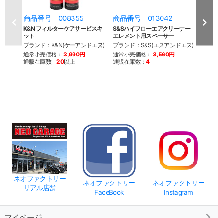
商品番号 008355
商品番号 013042
商品
K&N フィルターケアサービスキ
S&Sハイフローエアクリーナー
ステ
ット
エレメント用スペーサー
ボバー
BT
ブランド：K&N(ケーアンドエヌ)
ブランド：S&S(エスアンドエス)
ブラン
通常小売価格：
3,990円
通常小売価格：
3,560円
通販在庫数：
20
以上
通販在庫数：
4
通常
通販
※こち
を終了
来ませ
ネオファクトリー
ネオファクトリー
ネオファクトリー
リアル店舗
FaceBook
Instagram
マイページ