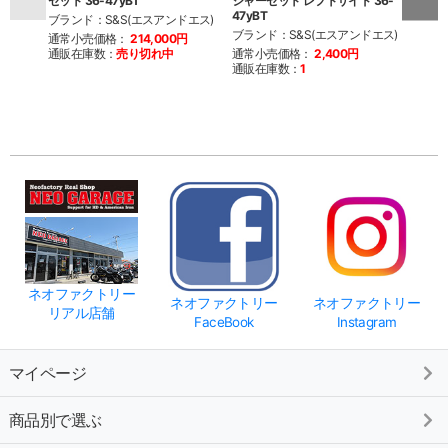
セット 36-47yBT
シャーセット レフトサイド 36-
キット
47yBT
ブランド：S&S(エスアンドエス)
ブラン
ブランド：S&S(エスアンドエス)
通常小売価格：
214,000円
通常
通販在庫数：
売り切れ中
通常小売価格：
2,400円
通販
通販在庫数：
1
ネオファクトリー
ネオファクトリー
ネオファクトリー
リアル店舗
FaceBook
Instagram
マイページ
商品別で選ぶ