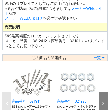
純正のリプレイスとしてはご使用になれません。
※適合や製品仕様の詳細につきましては
メーカーWEBサイ
ト
及び
メーカーWEBカタログ
を必ずご確認下さい
商品説明
S&S製高精度のロッカーシャフトセットです。
メーカー品番：106-2412（商品番号：021911）のリプレイ
スとしてお使い下さい。
この商品の関連商品
一覧
商品番号 021911
商品番号 021925
商品
S&S ロッカーアーム&シャフト
ロッカーシャフト ナット&ワッ
ロッ