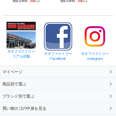
通販在庫数：
20
以上
通販在庫数：
20
以上
通販
ネオファクトリー
ネオファクトリー
ネオファクトリー
リアル店舗
FaceBook
Instagram
マイページ
商品別で選ぶ
ブランド別で選ぶ
買い物カゴの中身を見る