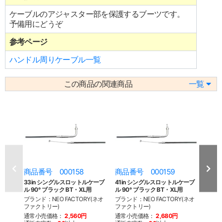
ケーブルのアジャスター部を保護するブーツです。
予備用にどうぞ
参考ページ
ハンドル周りケーブル一覧
この商品の関連商品
一覧
商品番号 000158
商品番号 000159
商品
33in シングルスロットルケーブ
41in シングルスロットルケーブ
33i
ル 90° ブラック BT・XL用
ル 90° ブラック BT・XL用
ラック 
ブランド：NEO FACTORY(ネオ
ブランド：NEO FACTORY(ネオ
ブラン
ファクトリー)
ファクトリー)
ファク
通常小売価格：
2,560円
通常小売価格：
2,680円
通常