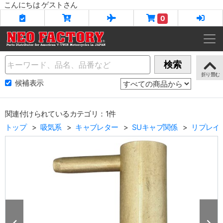
こんにちは ゲストさん
0
Name
検索
候補表示
関連付けられているカテゴリ：1件
トップ
吸気系
キャブレター
SUキャブ関係
リプレイ