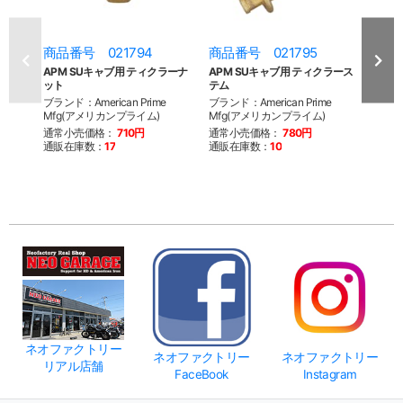
商品番号 021794
商品番号 021795
商品
APM SUキャブ用 ティクラーナ
APM SUキャブ用 ティクラース
APM
ット
テム
プ
ブランド：American Prime
ブランド：American Prime
ブランド
Mfg(アメリカンプライム)
Mfg(アメリカンプライム)
Mfg
通常小売価格：
710円
通常小売価格：
780円
通常
通販在庫数：
17
通販在庫数：
10
通販
ネオファクトリー
ネオファクトリー
ネオファクトリー
リアル店舗
FaceBook
Instagram