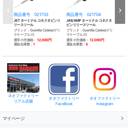
商品番号 021703
商品番号 021704
商品
JST ターミナル コネクタピンリ
JAE/AMP ターミナル コネクタ
モレッ
リースツール
ピンリリースツール
DT 
ブランド：Guerrilla Cables(ゲリ
ブランド：Guerrilla Cables(ゲリ
ブランド
ラケーブルズ)
ラケーブルズ)
ラケー
通常小売価格：
12,000円
通常小売価格：
12,000円
通常
通販在庫数：
1
通販在庫数：
5
通販
ネオファクトリー
ネオファクトリー
ネオファクトリー
リアル店舗
FaceBook
Instagram
マイページ