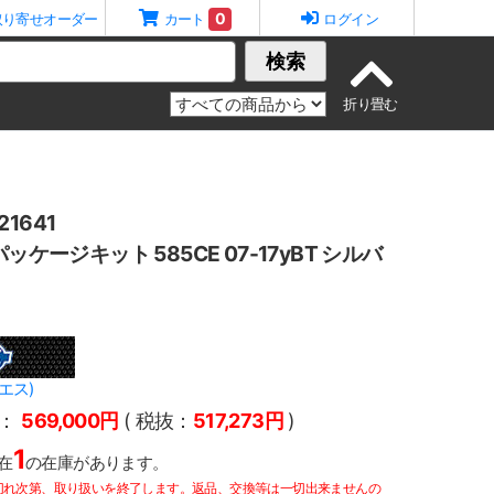
0
取り寄せオーダー
カート
ログイン
検索
1641
ッケージキット 585CE 07-17yBT シルバ
エス)
：
569,000円
( 税抜：
517,273円
)
1
在
の在庫があります。
切れ次第、取り扱いを終了します。返品、交換等は一切出来ませんの