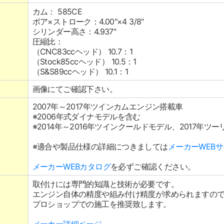
カム： 585CE
ボア×ストローク：4.00"×4 3/8"
シリンダー高さ：4.937"
圧縮比：
（CNC83ccヘッド） 10.7：1
（Stock85ccヘッド） 10.5：1
（S&S89ccヘッド） 10.1：1
画像にてご確認下さい。
2007年～2017年ツインカムエンジン搭載車
※2006年式ダイナモデルを含む
※2014年～2016年ツインクールドモデル、2017年ツ
※適合や製品仕様の詳細につきましては
メーカーWEB
メーカーWEBカタログ
を必ずご確認ください。
取付けには専門的知識と技術が必要です。
エンジン自体の精度や組み付け精度が求められますの
プロショップでの施工を推奨致します。