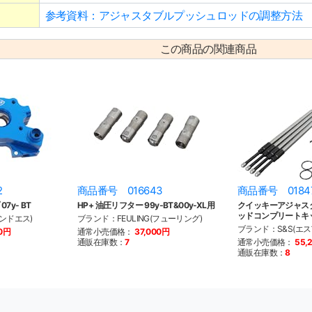
参考資料：アジャスタブルプッシュロッドの調整方法
この商品の関連商品
2
商品番号 016643
商品番号 0184
07y- BT
HP+ 油圧リフター 99y-BT&00y-XL用
クイッキーアジャス
ッドコンプリートキット
ンドエス)
ブランド：FEULING(フューリング)
ブランド：S&S(エ
00円
通常小売価格：
37,000円
通販在庫数：
7
通常小売価格：
55,
通販在庫数：
8