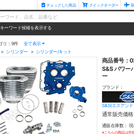
チェックした商品
クイックオーダー
me
キーワード候補を表示する
ゴリ：9件
全て表示
シリンダー
シリンダー/キット
商品番号：02
S&S パワーパ
ー
ブランド：
S&S(エスアンド
通常販売価格
通販在庫数：
現
※こちらの商品は売