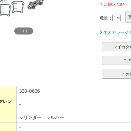
でご注意ください。
数量：
1
/
1
ネオガレージ
330-0666
ァレン
-
シリンダー：シルバー
-