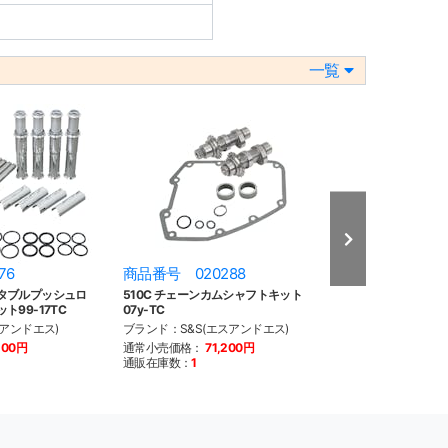
一覧
76
商品番号 020288
商品番号 020
タブルプッシュロ
510C チェーンカムシャフトキット
570C チェーン
99-17TC
07y-TC
07y-TC
スアンドエス)
ブランド：S&S(エスアンドエス)
ブランド：S&S(
200円
通常小売価格：
71,200円
通常小売価格：
7
通販在庫数：
1
通販在庫数：
1