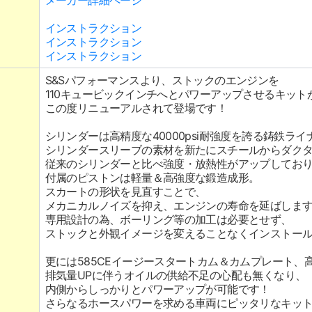
メーカー詳細ページ
インストラクション
インストラクション
インストラクション
S&Sパフォーマンスより、ストックのエンジンを
110キュービックインチへとパワーアップさせるキット
この度リニューアルされて登場です！
シリンダーは高精度な40000psi耐強度を誇る鋳鉄ラ
シリンダースリーブの素材を新たにスチールからダク
従来のシリンダーと比べ強度・放熱性がアップしてお
付属のピストンは軽量＆高強度な鍛造成形。
スカートの形状を見直すことで、
メカニカルノイズを抑え、エンジンの寿命を延ばしま
専用設計の為、ボーリング等の加工は必要とせず、
ストックと外観イメージを変えることなくインストー
更には585CEイージースタートカム＆カムプレート、
排気量UPに伴うオイルの供給不足の心配も無くなり、
内側からしっかりとパワーアップが可能です！
さらなるホースパワーを求める車両にピッタリなキッ