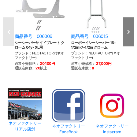
商品番号 006006
商品番号 006015
商品
シーシーバーサイドプレート ク
ローボーイシーシーバー 15-
ミニ
ローム 04y- XL用
1/2in×7-1/2in クローム
11in
ブランド：NEO FACTORY(ネオ
ブランド：NEO FACTORY(ネオ
ブラン
ファクトリー)
ファクトリー)
ファク
通常小売価格：
20,100円
通常小売価格：
27,000円
通常
通販在庫数：
20
以上
通販在庫数：
8
通販
ネオファクトリー
ネオファクトリー
ネオファクトリー
リアル店舗
FaceBook
Instagram