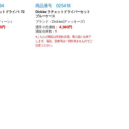
84
商品番号 025418
ットドライバ- 72
Dickies ラチェットドライバーセット
ブルーケース
ディーン）
ブランド：Dickies(ディッキーズ)
40円
通常小売価格：
4,380円
通販在庫数：
1
※こちらの商品は売切れ次第、取り扱いを終了
します。返品、交換等は一切出来ませんのでご
注意ください。