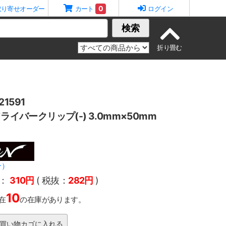
0
取り寄せオーダー
カート
ログイン
検索
1591
ドライバークリップ(-) 3.0mm×50mm
ン）
：
310円
( 税抜：
282円
)
10
在
の在庫があります。