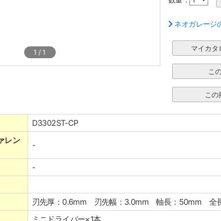
ネオガレージ
1
/
1
D3302ST-CP
ァレン
-
-
刃先厚：0.6mm 刃先幅：3.0mm 軸長：50mm 全長
ミニドライバー×1本