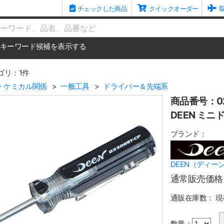
チェックした商品
クイックオーダー
me
キーワード候補を表示する
ゴリ：1件
・ケミカル関係
一般工具
ドライバー＆先端系
商品番号：02
DEEN ミニ
ブランド：
DEEN（ディー
通常販売価格
通販在庫数：
現
数量：