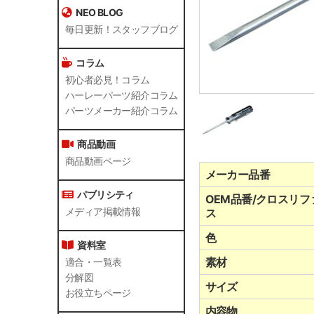
NEO BLOG
毎日更新！スタッフブログ
コラム
初心者必見！コラム
ハーレーパーツ紹介コラム
パーツメーカー紹介コラム
商品動画
商品動画ページ
メーカー品番
パブリシティ
OEM品番/クロスリフ
メディア掲載情報
ス
色
資料室
素材
適合・一覧表
分解図
サイズ
お役立ちページ
内容物