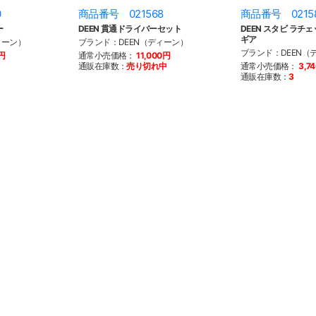
0
商品番号 021568
商品番号 0215
ー
DEEN 貫通ドライバーセット
DEEN スタビ ラチェ
ギア
ィーン）
ブランド：DEEN（ディーン）
ブランド：DEEN（
0円
通常小売価格：
11,000円
通販在庫数：
売り切れ中
通常小売価格：
3,7
通販在庫数：
3