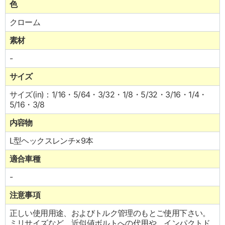
色
クローム
素材
-
サイズ
サイズ(in)：1/16・5/64・3/32・1/8・5/32・3/16・1/4・
5/16・3/8
内容物
L型ヘックスレンチ×9本
適合車種
-
注意事項
正しい使用用途、およびトルク管理のもとご使用下さい。
ミリサイズなど、近似値ボルトへの代用や、インパクトド