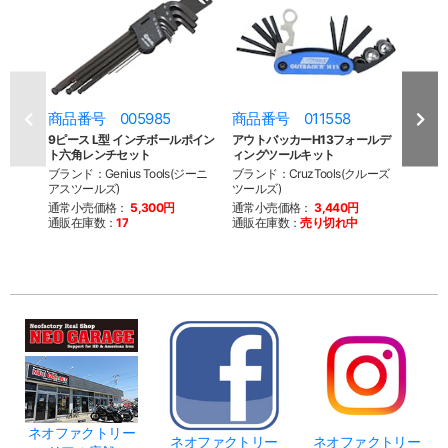
商品番号 005985
商品番号 011558
商品
9ピース L型 インチボールポイン
アウトバッカーH13フォールデ
フォ
ト六角レンチセット
ィングツールキット
クス
ブランド：Genius Tools(ジーニ
ブランド：CruzTools(クルーズ
ブラン
アスツールズ)
ツールズ)
ツール
通常小売価格：
5,300円
通常小売価格：
3,440円
通常
通販在庫数：
17
通販在庫数：
売り切れ中
通販
ネオファクトリー
ネオファクトリー
ネオファクトリー