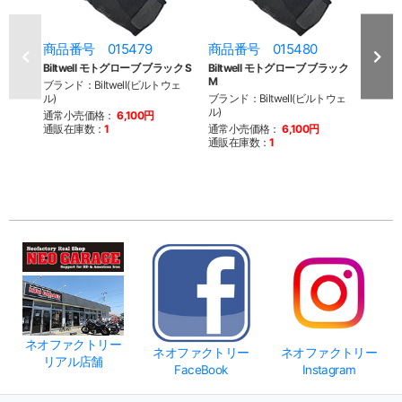
商品番号 015479
商品番号 015480
商品
Biltwell モトグローブ ブラック S
Biltwell モトグローブ ブラック
Bilt
M
ブランド：Biltwell(ビルトウェ
ブラン
ル)
ブランド：Biltwell(ビルトウェ
ル)
ル)
通常小売価格：
6,100円
通常
通販在庫数：
1
通常小売価格：
6,100円
通販
通販在庫数：
1
ネオファクトリー
ネオファクトリー
ネオファクトリー
リアル店舗
FaceBook
Instagram