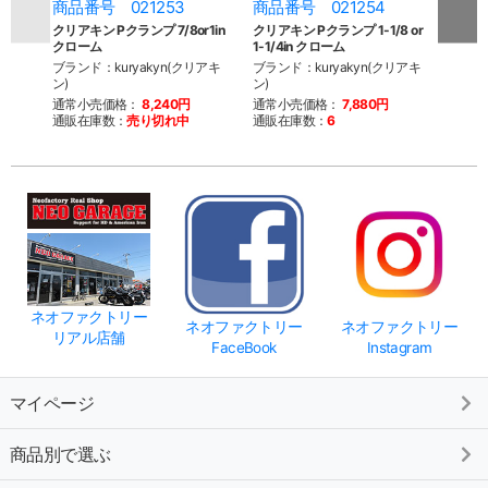
商品番号 021253
商品番号 021254
商品
クリアキン Pクランプ 7/8or1in
クリアキン Pクランプ 1-1/8 or
クリアキ
クローム
1-1/4in クローム
1-1/
ブランド：kuryakyn(クリアキ
ブランド：kuryakyn(クリアキ
ブラン
ン)
ン)
ン)
通常小売価格：
8,240円
通常小売価格：
7,880円
通常
通販在庫数：
売り切れ中
通販在庫数：
6
通販
ネオファクトリー
ネオファクトリー
ネオファクトリー
リアル店舗
FaceBook
Instagram
マイページ
商品別で選ぶ