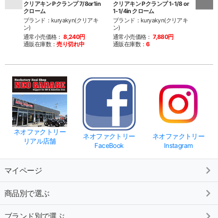
クリアキン Pクランプ 7/8or1in
クリアキン Pクランプ 1-1/8 or
クリアキ
クローム
1-1/4in クローム
1-1/
ブランド：kuryakyn(クリアキ
ブランド：kuryakyn(クリアキ
ブラン
ン)
ン)
ン)
通常小売価格：
8,240円
通常小売価格：
7,880円
通常
通販在庫数：
売り切れ中
通販在庫数：
6
通販
ネオファクトリー
ネオファクトリー
ネオファクトリー
リアル店舗
FaceBook
Instagram
マイページ
商品別で選ぶ
ブランド別で選ぶ