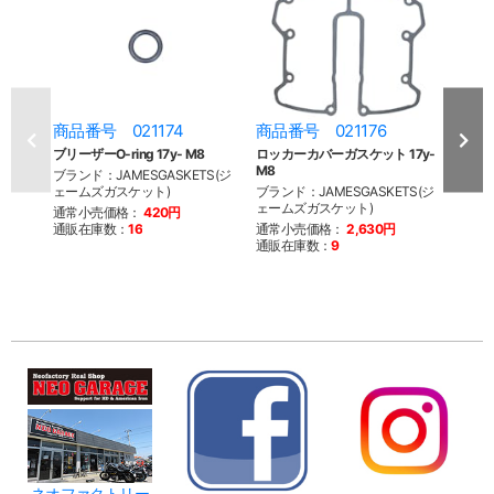
商品番号 021174
商品番号 021176
商品
ブリーザーO-ring 17y- M8
ロッカーカバーガスケット 17y-
トッ
M8
17y- 
ブランド：JAMESGASKETS(ジ
ェームズガスケット)
ブランド：JAMESGASKETS(ジ
ブラン
ェームズガスケット)
ェーム
通常小売価格：
420円
通販在庫数：
16
通常小売価格：
2,630円
通常
通販在庫数：
9
通販