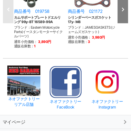
商品番号 019758
商品番号 021172
商品
カムサポートプレートドエルリ
シリンダーベースガスケット
シリ
ング 99y-BT 16589-99A
17y- M8
ト 17
ブランド：Eastern Motorcycle
ブランド：JAMESGASKETS(ジ
ブランド
Parts(イースタンモーターサイク
ェームズガスケット)
ワイト
ルパーツ)
通常小売価格：
3,980円
通常
通常小売価格：
3,890円
通販在庫数：
3
通販
通販在庫数：
1
ネオファクトリー
ネオファクトリー
ネオファクトリー
リアル店舗
FaceBook
Instagram
マイページ