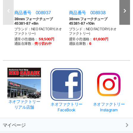
商品番号 008937
商品番号 008938
商品
39mm フォークチューブ
39mm フォークチューブ
04y
45381-87 +8in
45381-87 +10in
ブ 45
ブランド：NEO FACTORY(ネオ
ブランド：NEO FACTORY(ネオ
ブラン
ファクトリー)
ファクトリー)
ファク
通常小売価格：
59,500円
通常小売価格：
61,600円
通常
通販在庫数：
売り切れ中
通販在庫数：
6
通販
ネオファクトリー
ネオファクトリー
ネオファクトリー
リアル店舗
FaceBook
Instagram
マイページ