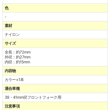
色
-
素材
ナイロン
サイズ
全長：約72mm
外径：約27mm
内径：約15mm
内容物
カラー×1本
適合車種
39・41mm径フロントフォーク用
注意事項