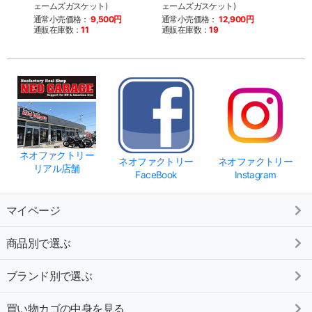
ェームズガスケット)
ェームズガスケット)
ェーム
通常小売価格：
9,500円
通常小売価格：
12,900円
通常
通販在庫数：
11
通販在庫数：
19
通販
ネオファクトリー
ネオファクトリー
ネオファクトリー
リアル店舗
FaceBook
Instagram
マイページ
商品別で選ぶ
ブランド別で選ぶ
買い物カゴの中身を見る