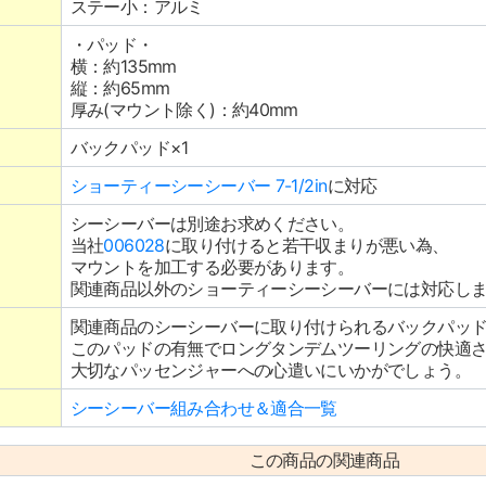
ステー小：アルミ
・パッド・
横：約135mm
縦：約65mm
厚み(マウント除く)：約40mm
バックパッド×1
ショーティーシーシーバー 7-1/2in
に対応
シーシーバーは別途お求めください。
当社
006028
に取り付けると若干収まりが悪い為、
マウントを加工する必要があります。
関連商品以外のショーティーシーシーバーには対応し
関連商品のシーシーバーに取り付けられるバックパッ
このパッドの有無でロングタンデムツーリングの快適
大切なパッセンジャーへの心遣いにいかがでしょう。
シーシーバー組み合わせ＆適合一覧
この商品の関連商品