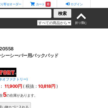
0
取り寄せオーダー
カート
ログイン
検索
0558
ーシーシーバー用バックパッド
Y(ネオファクトリー)
：
11,900円
( 税抜：
10,818円
)
5
在
の在庫があります。