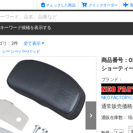
チェックした商品
クイックオーダー
me
キーワード候補を表示する
ゴリ：2件
全て表示
シーシーバーパッド
商品番号：02
ショーティ
ブランド：
NEO FACTOR
通常販売価格
通販在庫数：
現
数量：