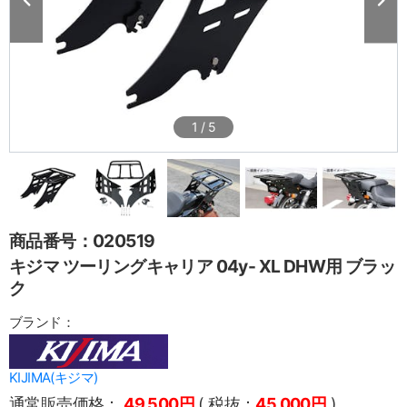
1
/
5
商品番号：020519
キジマ ツーリングキャリア 04y- XL DHW用 ブラッ
ク
ブランド：
KIJIMA(キジマ)
通常販売価格：
49,500円
( 税抜：
45,000円
)