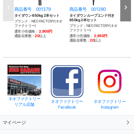
商品番号 001379
商品番号 001380
商品
タイダウン 650kg 2本セット
タイダウン ループエンド付き
タイダ
650kg 2本セット
ブランド：NEO FACTORY(ネオ
ブラン
ファクトリー)
ブランド：NEO FACTORY(ネオ
ファク
ファクトリー)
通常小売価格：
2,900円
通常
通販在庫数：
20
以上
通常小売価格：
2,950円
通販
通販在庫数：
20
以上
ネオファクトリー
ネオファクトリー
ネオファクトリー
リアル店舗
FaceBook
Instagram
マイページ