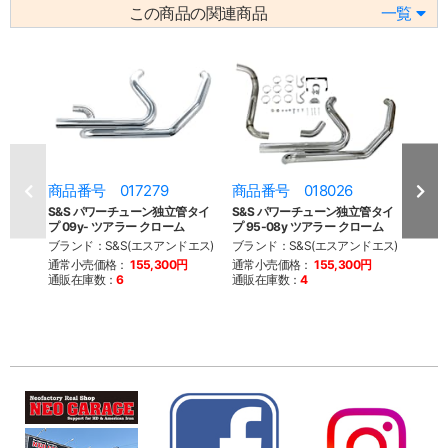
この商品の関連商品
一覧
商品番号 017279
商品番号 018026
商品
S&S パワーチューン独立管タイ
S&S パワーチューン独立管タイ
S&S
プ 09y- ツアラー クローム
プ 95-08y ツアラー クローム
ッダー
ブランド：S&S(エスアンドエス)
ブランド：S&S(エスアンドエス)
ブラン
通常小売価格：
155,300円
通常小売価格：
155,300円
通常
通販在庫数：
6
通販在庫数：
4
通販