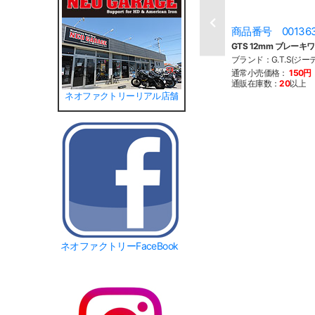
商品番号 00136
GTS 12mm ブレーキ
ブランド：G.T.S(ジー
通常小売価格：
150円
通販在庫数：
20
以上
ネオファクトリーリアル店舗
ネオファクトリーFaceBook