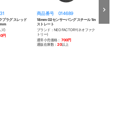
31
商品番号 014689
商品番号 014
クプラグ スレッド
18mm O2センサーバング スチール 1in
18mm O2セン
8mm
ストレート
1in ストレート
ズ)
ブランド：NEO FACTORY(ネオファク
ブランド：NEO F
トリー)
トリー)
40円
通常小売価格：
700円
通常小売価格：
1
通販在庫数：
20
以上
通販在庫数：
20
以