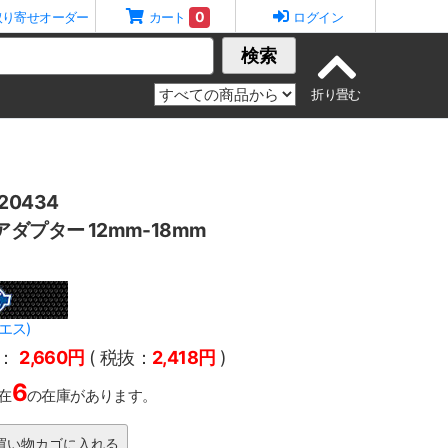
0
取り寄せオーダー
カート
ログイン
検索
0434
ダプター 12mm-18mm
エス)
：
2,660円
( 税抜：
2,418円
)
6
在
の在庫があります。