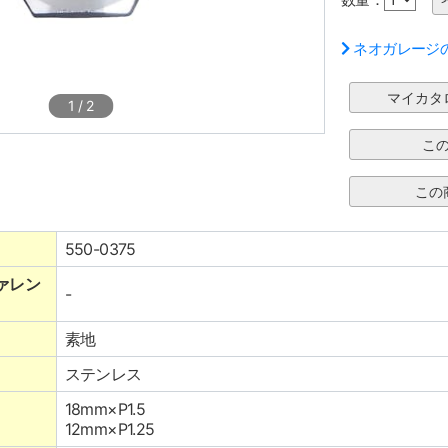
ネオガレージ
1
/
2
550-0375
ァレン
-
素地
ステンレス
18mm×P1.5
12mm×P1.25