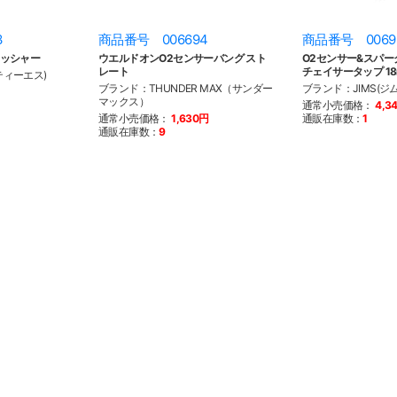
3
商品番号 006694
商品番号 0069
ワッシャー
ウエルドオンO2センサーバング スト
O2センサー&スパー
レート
チェイサータップ 1
ティーエス)
ブランド：THUNDER MAX（サンダー
ブランド：JIMS(ジム
マックス）
通常小売価格：
4,3
通常小売価格：
1,630円
通販在庫数：
1
通販在庫数：
9