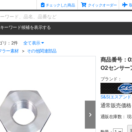
チェックした商品
クイックオーダー
me
キーワード候補を表示する
ゴリ：2件
全て表示
フラー素材
その他関連部品
商品番号：02
O2センサーア
ブランド：
S&S(エスアンド
通常販売価格
通販在庫数：
現
数量：