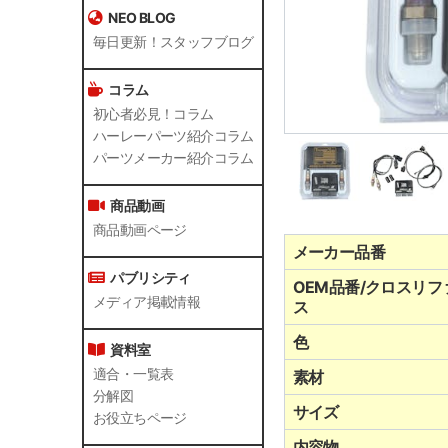
NEO BLOG
毎日更新！スタッフブログ
コラム
初心者必見！コラム
ハーレーパーツ紹介コラム
パーツメーカー紹介コラム
商品動画
商品動画ページ
メーカー品番
パブリシティ
OEM品番/クロスリフ
メディア掲載情報
ス
色
資料室
適合・一覧表
素材
分解図
サイズ
お役立ちページ
内容物