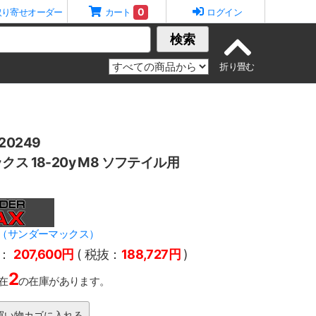
0
取り寄せオーダー
カート
ログイン
検索
0249
ス 18-20y M8 ソフテイル用
AX（サンダーマックス）
：
207,600円
( 税抜：
188,727円
)
2
在
の在庫があります。