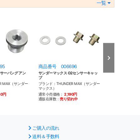
一覧
95
商品番号 006696
商品番号 008
サーバング アン
サンダーマックス O2センサーキャッ
3/8差込角 7/8in
プ
ソケット
R MAX（サンダー
ブランド：THUNDER MAX（サンダー
ブランド：NEO F
マックス）
トリー)
30円
通常小売価格：
2,190円
通常小売価格：
2
通販在庫数：
売り切れ中
通販在庫数：
20
以
ご購入の流れ
送料＆手数料