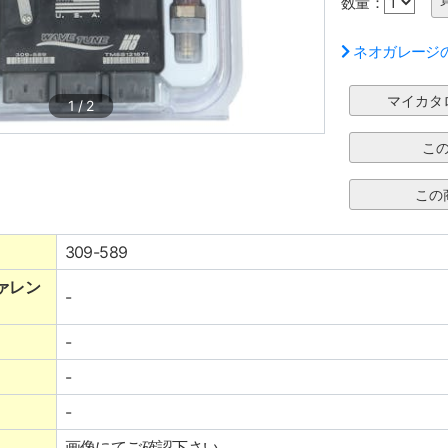
数量：
ネオガレージ
1
/
2
309-589
ァレン
-
-
-
-
画像にてご確認下さい。