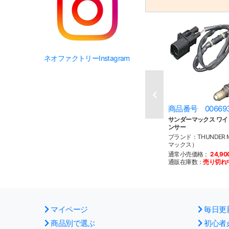
ネオファクトリーInstagram
商品番号 00669
サンダーマックス ワイ
ンサー
ブランド：THUNDER
マックス）
通常小売価格：
24,9
通販在庫数：
売り切れ
マイページ
毎日更
商品別で選ぶ
初心者