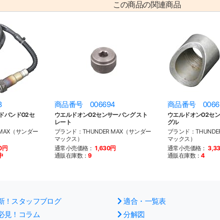
この商品の関連商品
3
商品番号 006694
商品番号 0066
ドバンドO2セ
ウエルドオンO2センサーバング スト
ウエルドオンO2セン
レート
グル
 MAX（サンダー
ブランド：THUNDER MAX（サンダー
ブランド：THUNDE
マックス）
マックス）
00円
通常小売価格：
1,630円
通常小売価格：
3,3
中
通販在庫数：
9
通販在庫数：
4
新！スタッフブログ
適合・一覧表
必見！コラム
分解図