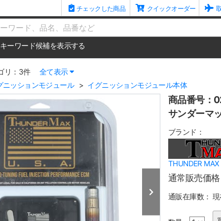
チェックした商品
クイックオーダー
me
キーワード候補を表示する
ゴリ：3件
全て表示
グニッションモジュール
イグニッションモジュール本体
商品番号：02
サンダーマック
ブランド：
THUNDER M
通常販売価格
通販在庫数：
現