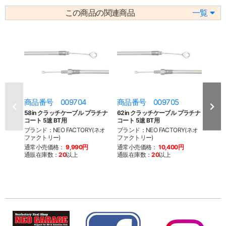
この商品の関連商品
一覧
商品番号 009704
商品番号 009705
商品
58in クラッチケーブル プラチナ
62in クラッチケーブル プラチナ
70i
コート 5速 BT用
コート 5速 BT用
コート
ブランド：NEO FACTORY(ネオ
ブランド：NEO FACTORY(ネオ
ブラン
ファクトリー)
ファクトリー)
ファク
通常小売価格：
9,990円
通常小売価格：
10,400円
通常
通販在庫数：
20
以上
通販在庫数：
20
以上
通販