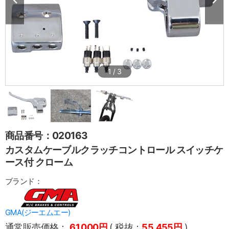
1
/
3
商品番号：020163
カスタムケーブルクラッチコントロール スイッチケ
ース付 クローム
ブランド：
GMA(ジーエムエー)
通常販売価格：
61,000円
( 税抜：
55,455円
)