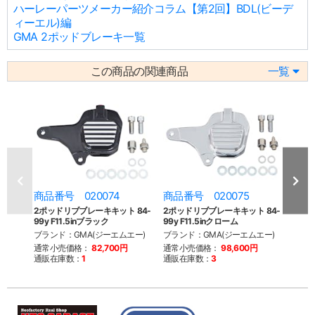
ハーレーパーツメーカー紹介コラム【第2回】BDL(ビーデ
ィーエル)編
GMA 2ポッドブレーキ一覧
この商品の関連商品
一覧
商品番号 020074
商品番号 020075
商品
2ポッドリブブレーキキット 84-
2ポッドリブブレーキキット 84-
2ポッ
99y F11.5inブラック
99y F11.5inクローム
F11.
ブランド：GMA(ジーエムエー)
ブランド：GMA(ジーエムエー)
ブラン
通常小売価格：
82,700円
通常小売価格：
98,600円
通常
通販在庫数：
1
通販在庫数：
3
通販