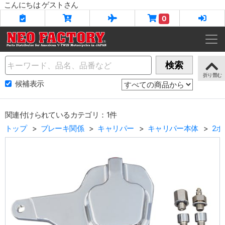
こんにちは ゲストさん
0
Name
検索
候補表示
関連付けられているカテゴリ：1件
トップ
ブレーキ関係
キャリパー
キャリパー本体
2ポ