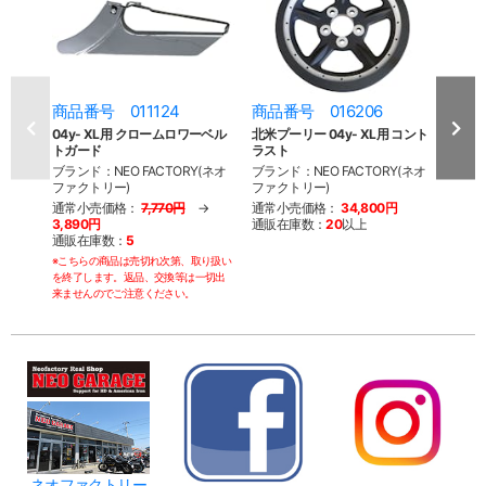
商品番号 011124
商品番号 016206
商品
04y- XL用 クロームロワーベル
北米プーリー 04y- XL用 コント
SPC 
トガード
ラスト
4037
ブランド：NEO FACTORY(ネオ
ブランド：NEO FACTORY(ネオ
ブランド：
ファクトリー)
ファクトリー)
ルト
通常小売価格：
7,770円
→
通常小売価格：
34,800円
通常
3,890円
通販在庫数：
20
以上
通販
通販在庫数：
5
※こちらの商品は売切れ次第、取り扱い
を終了します。返品、交換等は一切出
来ませんのでご注意ください。
ネオファクトリー