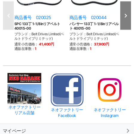
商品番号 020025
商品番号 020044
商品
SPC 133丁 1-1/8inリアベルト
パンサー 133丁 1-1/8inリアベル
GAT
40015-00
ト 40015-00
ライブベ
ブランド：Belt Drives Limited(ベ
ブランド：Belt Drives Limited(ベ
ブラン
ルトドライブリミテッド)
ルトドライブリミテッド)
通常
通常小売価格：
41,400円
通常小売価格：
37,900円
通販
通販在庫数：
1
通販在庫数：
1
ネオファクトリー
ネオファクトリー
ネオファクトリー
リアル店舗
FaceBook
Instagram
マイページ