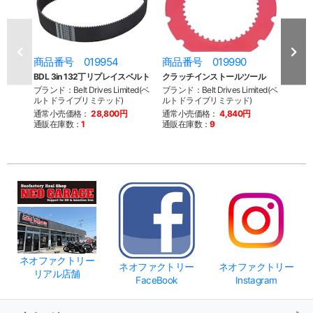
商品番号 019954
商品番号 019990
商品
BDL 3in 132丁リプレイスベルト
クラッチインストールツール
オフ
ブランド：Belt Drives Limited(ベ
ブランド：Belt Drives Limited(ベ
ブランド：
ルトドライブリミテッド)
ルトドライブリミテッド)
ルト
通常小売価格：
28,800円
通常小売価格：
4,840円
通常
通販在庫数：
1
通販在庫数：
9
通販
ネオファクトリー
ネオファクトリー
ネオファクトリー
リアル店舗
FaceBook
Instagram