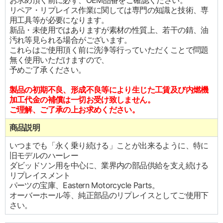
お求め頂く前に必ず、OEM品番をご確認ください。
リペア・リプレイス作業に関しては専門の知識と技術、専
用工具等が必要になります。
新品・未使用ではありますが素材の性質上、若干の錆、油
汚れ等見られる場合がございます。
これらはご使用頂く前に洗浄等行っていただくことで問題
無く使用いただけますので、
予めご了承ください。
製品の初期不良、形成不良等により生じた工賃及び内燃機
加工代金の補償は一切お受け致しません。
ご理解、ご了承の上お求めください。
商品説明
いつまでも「永く乗り続ける」ことが出来るように、特に
旧モデルのハーレー
ダビッドソン用を中心に、業界内の部品供給を支え続ける
リプレイスメント
パーツの宝庫、Eastern Motorcycle Parts。
オーバーホール等、純正部品のリプレイスとしてご使用下
さい。