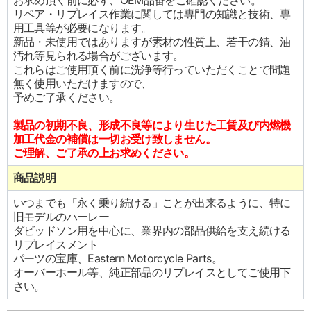
お求め頂く前に必ず、OEM品番をご確認ください。
リペア・リプレイス作業に関しては専門の知識と技術、専
用工具等が必要になります。
新品・未使用ではありますが素材の性質上、若干の錆、油
汚れ等見られる場合がございます。
これらはご使用頂く前に洗浄等行っていただくことで問題
無く使用いただけますので、
予めご了承ください。
製品の初期不良、形成不良等により生じた工賃及び内燃機
加工代金の補償は一切お受け致しません。
ご理解、ご了承の上お求めください。
商品説明
いつまでも「永く乗り続ける」ことが出来るように、特に
旧モデルのハーレー
ダビッドソン用を中心に、業界内の部品供給を支え続ける
リプレイスメント
パーツの宝庫、Eastern Motorcycle Parts。
オーバーホール等、純正部品のリプレイスとしてご使用下
さい。