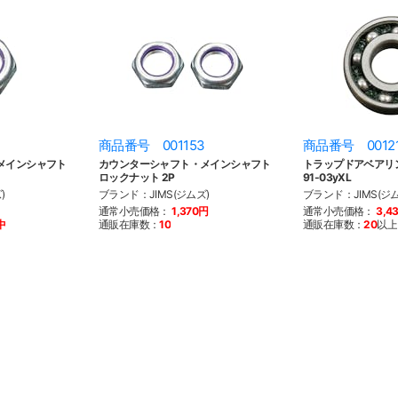
商品番号 001153
商品番号 0012
メインシャフト
カウンターシャフト・メインシャフト
トラップドアベアリング
ロックナット 2P
91-03yXL
)
ブランド：JIMS(ジムズ)
ブランド：JIMS(ジム
通常小売価格：
1,370円
通常小売価格：
3,4
中
通販在庫数：
10
通販在庫数：
20
以上