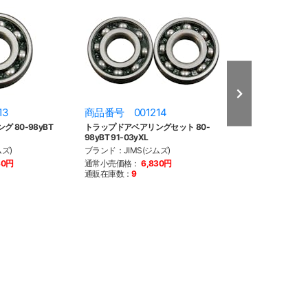
13
商品番号 001214
商品番号 008
 80-98yBT
トラップドアベアリングセット 80-
ショートタイプ 
98yBT 91-03yXL
グ
ズ)
ブランド：JIMS(ジムズ)
ブランド：NEO F
トリー)
30円
通常小売価格：
6,830円
通販在庫数：
9
通常小売価格：
7
通販在庫数：
売り