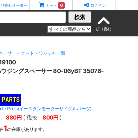
0
取り寄せオーダー
カート
ログイン
検索
ペーサー・ナット・ワッシャー類
9100
ジングスペーサー 80-06yBT 35076-
orcycle Parts(イースタンモーターサイクルパーツ)
：
880円
( 税抜：
800円
)
1
在
の在庫があります。