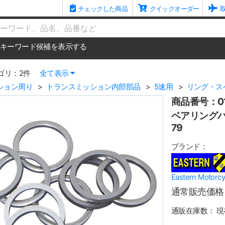
チェックした商品
クイックオーダー
me
キーワード候補を表示する
ゴリ：2件
全て表示
ション周り
トランスミッション内部部品
5速用
リング・ス
商品番号：01
ベアリングハウ
79
ブランド：
Eastern Mot
通常販売価格
通販在庫数：
現