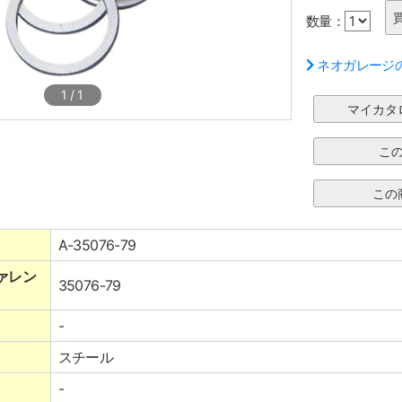
数量：
ネオガレージ
1
/
1
A-35076-79
ァレン
35076-79
-
スチール
-